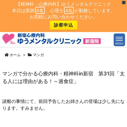
X
【精神科・心療内科】ゆうメンタルクリニック
本日は医師
8名
、心理士
4名
が勤務しています。
お気軽にお問い合わせください。
診察申込
MENU
ホーム
>
マンガ
マンガで分かる心療内科・精神科in新宿 第31回「太
る人には理由がある！～過食症」
諸般の事情にて、前回予告したお姉さんの登場は少し先にな
ります。すみません。