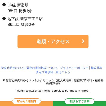
JR線 新宿駅
R出口 徒歩1分
地下鉄 新宿三丁目駅
B6出口 徒歩0分
道順・アクセス
診療時間外における緊急の電話相談について
|
プライバシーポリシー
|
施設基準・
算定加算項目一覧はこちら
©
新宿心療内科ゆうメンタルクリニック【東大式治療】新宿院/精神科・精神科
（睡眠障害）
WordPress Luxeritas Theme is provided by "
Thought is free
".
駅から3分圏内
初診もすぐ診察