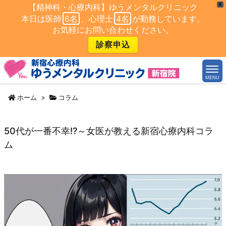
X
【精神科・心療内科】ゆうメンタルクリニック
本日は医師
6名
、心理士
4名
が勤務しています。
お気軽にお問い合わせください。
診察申込
MENU
ホーム
>
コラム
50代が一番不幸!?～女医が教える新宿心療内科コラ
ム