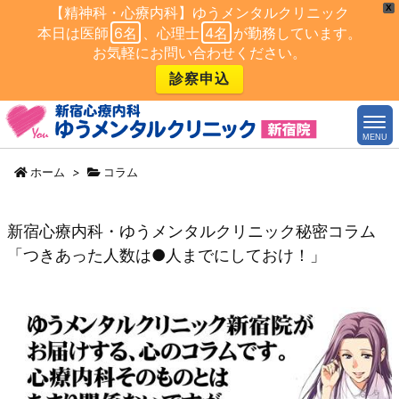
X
【精神科・心療内科】ゆうメンタルクリニック
本日は医師
6名
、心理士
4名
が勤務しています。
お気軽にお問い合わせください。
診察申込
MENU
ホーム
>
コラム
新宿心療内科・ゆうメンタルクリニック秘密コラム
「つきあった人数は●人までにしておけ！」